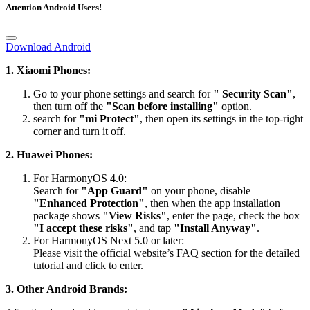
Attention Android Users!
Download Android
1. Xiaomi Phones:
Go to your phone settings and search for
" Security Scan"
,
then turn off the
"Scan before installing"
option.
search for
"mi Protect"
, then open its settings in the top-right
corner and turn it off.
2. Huawei Phones:
For HarmonyOS 4.0:
Search for
"App Guard"
on your phone, disable
"Enhanced Protection"
, then when the app installation
package shows
"View Risks"
, enter the page, check the box
"I accept these risks"
, and tap
"Install Anyway"
.
For HarmonyOS Next 5.0 or later:
Please visit the official website’s FAQ section for the detailed
tutorial and click to enter.
3. Other Android Brands: