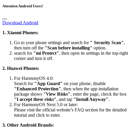
Attention Android Users!
Download Android
1. Xiaomi Phones:
Go to your phone settings and search for
" Security Scan"
,
then turn off the
"Scan before installing"
option.
search for
"mi Protect"
, then open its settings in the top-right
corner and turn it off.
2. Huawei Phones:
For HarmonyOS 4.0:
Search for
"App Guard"
on your phone, disable
"Enhanced Protection"
, then when the app installation
package shows
"View Risks"
, enter the page, check the box
"I accept these risks"
, and tap
"Install Anyway"
.
For HarmonyOS Next 5.0 or later:
Please visit the official website’s FAQ section for the detailed
tutorial and click to enter.
3. Other Android Brands: