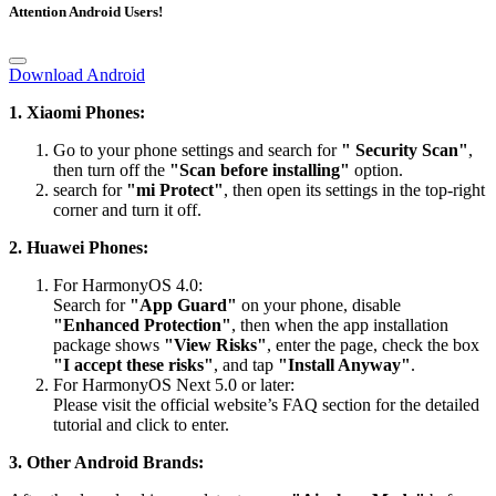
Attention Android Users!
Download Android
1. Xiaomi Phones:
Go to your phone settings and search for
" Security Scan"
,
then turn off the
"Scan before installing"
option.
search for
"mi Protect"
, then open its settings in the top-right
corner and turn it off.
2. Huawei Phones:
For HarmonyOS 4.0:
Search for
"App Guard"
on your phone, disable
"Enhanced Protection"
, then when the app installation
package shows
"View Risks"
, enter the page, check the box
"I accept these risks"
, and tap
"Install Anyway"
.
For HarmonyOS Next 5.0 or later:
Please visit the official website’s FAQ section for the detailed
tutorial and click to enter.
3. Other Android Brands:
After the download is complete, turn on
"Airplane Mode"
before